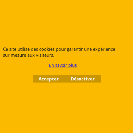
Gros Cuivres
Tubas
Ce site utilise des cookies pour garantir une expérience
sur mesure aux visiteurs.
Rue des Vents SPRL
Petite Rue 56
En savoir plus
7700 Mouscron
Accepter
Désactiver
Tél. +32 (0) 470 876 817
@.
contact@ruedesvents.com
Au capital de 10000€ - N°BE1007294916
Boutique en ligne créés
avec le logiciel
eCommerce ShopFactory