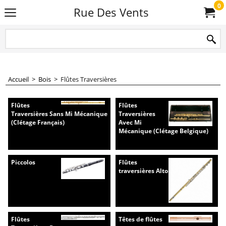
0
Rue Des Vents
Accueil
>
Bois
>
Flûtes Traversières
Flûtes
Flûtes
Traversières Sans Mi Mécanique
Traversières
(Clétage Français)
Avec Mi
Mécanique (Clétage Belgique)
Piccolos
Flûtes
traversières Alto
Flûtes
Têtes de flûtes