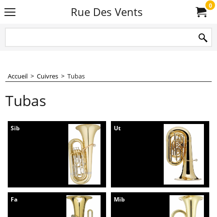
0
Rue Des Vents
Accueil
>
Cuivres
>
Tubas
Tubas
Sib
Ut
Fa
Mib