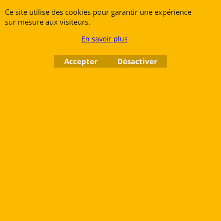
Cornets
Ce site utilise des cookies pour garantir une expérience
Trombones
sur mesure aux visiteurs.
Gros Cuivres
En savoir plus
Tubas
Accepter
Désactiver
Rue des Vents SPRL
Petite Rue 56
7700 Mouscron
Tél. +32 (0) 470 876 817
@.
contact@ruedesvents.com
Au capital de 10000€ - N°BE1007294916
Boutique en ligne créés
avec le logiciel