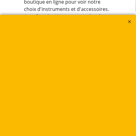
boutique en ligne pour voir notre
choix d'instruments et d'accessoires.
Avec Rue des Vents, trouvez le tuba
parfait pour vous et laissez-vous
inspirer par l’art de la musique
cuivrée.
Saxophones
Notre Magasin
Clarinettes
Nos Références
Flûtes Traversières
Atelier de réparations
Flûtes à Bec
Promotions Bois
Bassons & Fagotts
Bienvenue Chez Vous !
Trompettes
Bugles