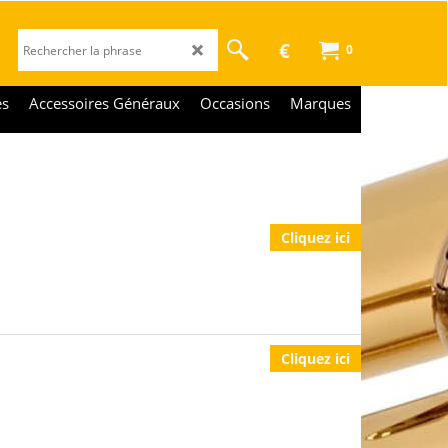
€
0
es
Accessoires Généraux
Occasions
Marques
Cliquez ici
Cliquez ici