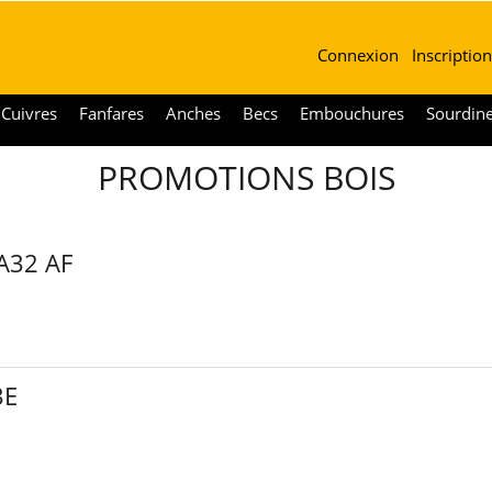
Connexion
Inscription
Cuivres
Fanfares
Anches
Becs
Embouchures
Sourdin
PROMOTIONS BOIS
 A32 AF
3E