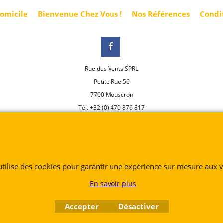
domicile
Bienvenue Chez Vous !
Nos Références
Condi
Rue des Vents SPRL
Petite Rue 56
7700 Mouscron
Tél. +32 (0) 470 876 817
@.
contact@ruedesvents.com
Au capital de 10000€ - N°BE1007294916
 utilise des cookies pour garantir une expérience sur mesure aux vi
Boutique en ligne créés
avec le logiciel
eCommerce ShopFactory
En savoir plus
Accepter
Désactiver