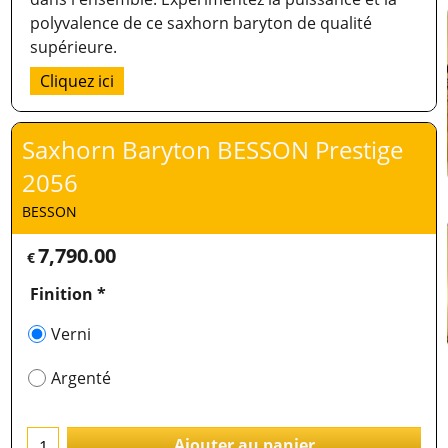
polyvalence de ce saxhorn baryton de qualité
supérieure.
Cliquez ici
Saxhorn Baryton BESSON Prestige
2056
BESSON
7,790.00
€
Finition
*
Verni
Argenté
Ajouter au panier